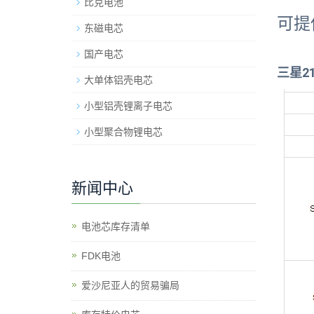
比克电池
可提供
东磁电芯
国产电芯
三星2
大单体铝壳电芯
小型铝壳锂离子电芯
小型聚合物锂电芯
新闻中心
电池芯库存清单
​FDK电池
爱沙尼亚人的贸易骗局