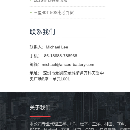
2025春节假期通知
三星40T 50S电芯到货
联系我们
联系人：Michael Lee
手机：+86-18688-788968
邮箱：michael@ancoo-battery.com
地址： 深圳市龙岗区龙城街道万科天誉中
央广场B座一单元1001
关于我们
本公司专业代理三星、LG、松下、三洋、村田、FDK、
SAFT、Molicel、力神、比克、CATL、亿纬锂能、中航