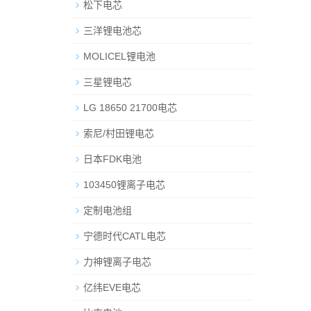
松下电芯
三洋锂电池芯
MOLICEL锂电池
三星锂电芯
LG 18650 21700电芯
索尼/村田锂电芯
日本FDK电池
103450锂离子电芯
定制电池组
宁德时代CATL电芯
力神锂离子电芯
亿纬EVE电芯