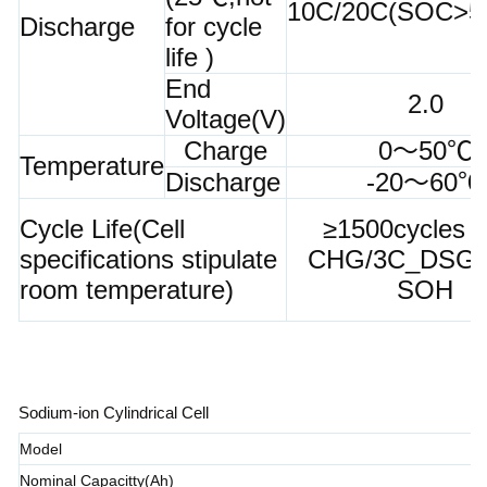
10C/20C(SOC>5
Discharge
for cycle
life )
End
2.0
Voltage(V)
Charge
0～50℃
Temperature
Discharge
-20～60℃
Cycle Life(Cell
≥1500cycles 
specifications stipulate
CHG/3C_DSG)
room temperature)
SOH
Sodium-ion Cylindrical Cell
Model
Nominal Capacitty(Ah)