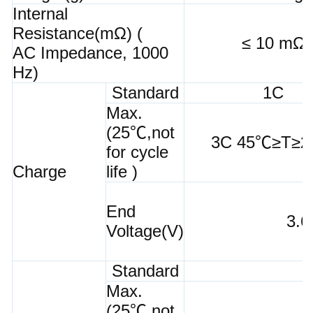
Internal
Resistance(mΩ) (
≤ 10 mΩ
AC Impedance, 1000
Hz)
Standard
1C
Max.
(25℃,not
3C 45℃≥T≥
for cycle
Charge
life )
End
3.6
Voltage(V)
Standard
Max.
(25℃,not