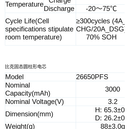
Charge
Temperature
Discharge
-20～75℃
Cycle Life(Cell
≥300cycles (4A_
specifications stipulate
CHG/20A_DSG)
room temperature)
70% SOH
比克固态圆柱形电芯
Model
26650PFS
Nominal
3000
Capacity(mAh)
Nominal Voltage(V)
3.2
H: 65.3±0.
Dimension(mm)
D: 26.2±0.
Weight(g)
88±3.0g