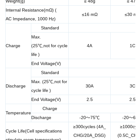
Weight(g)
≤ 48g
≤ 47g
Internal Resistance(mΩ) (
≤16 mΩ
≤30 m
AC Impedance, 1000 Hz)
Standard
Max.
Charge
(25℃,not for cycle
4A
1C
life )
End Voltage(V)
Standard
Max. (25℃,not for
Discharge
30A
3C
cycle life )
End Voltage(V)
2.5
2.5
Charge
Temperature
Discharge
-20～75℃
-20～60
≥300cycles (4A_
≥1000cyc
Cycle Life(Cell specifications
CHG/20A_DSG)
(0.5C_CHG
stipulate room temperature)