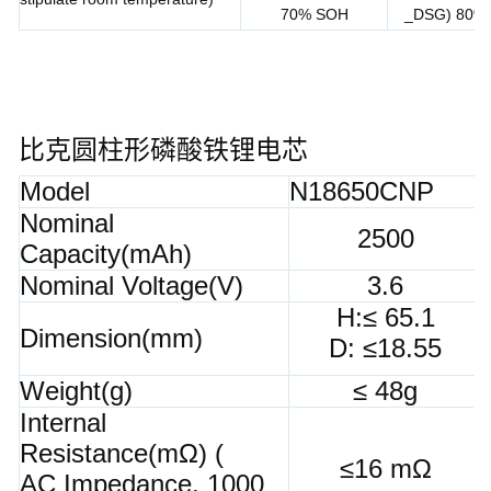
70% SOH
_DSG) 80%
比克圆柱形磷酸铁锂电芯
Model
N18650CNP
Nominal
2500
Capacity(mAh)
Nominal Voltage(V)
3.6
H:≤ 65.1
Dimension(mm)
D: ≤18.55
Weight(g)
≤ 48g
Internal
Resistance(mΩ) (
≤16 mΩ
AC Impedance, 1000