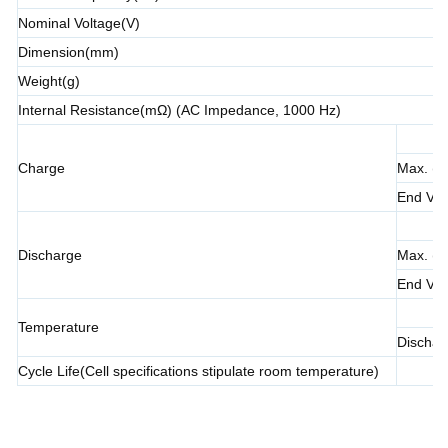
Nominal Voltage(V)
Dimension(mm)
Weight(g)
Internal Resistance(mΩ) (AC Impedance, 1000 Hz)
Charge
Max. (25
End Vol
Discharge
Max. (25
End Vol
Temperature
Dischar
Cycle Life(Cell specifications stipulate room temperature)